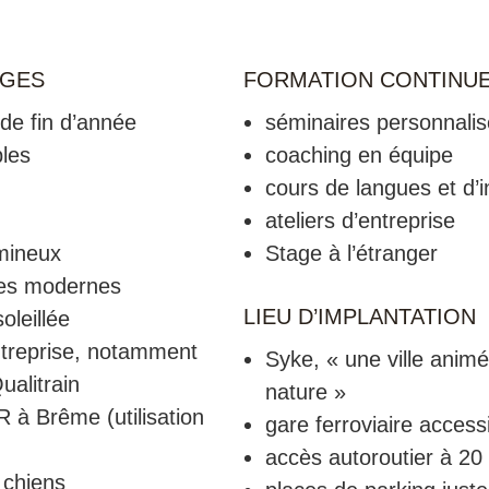
AGES
FORMATION CONTINU
de fin d’année
séminaires personnalis
bles
coaching en équipe
cours de langues et d’
ateliers d’entreprise
mineux
Stage à l’étranger
es modernes
LIEU D’IMPLANTATION
oleillée
ntreprise, notamment
Syke, « une ville animé
ualitrain
nature »
 Brême (utilisation
gare ferroviaire access
accès autoroutier à 20
 chiens