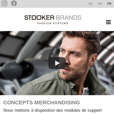
Aller
DE
EN
FR
au
STOOKER BRANDS
contenu
principal
CONCEPTS MERCHANDISING
Nous mettons à disposition des modules de support