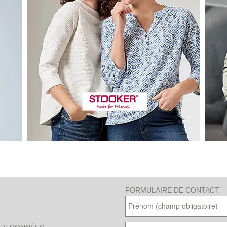
A
FORMULAIRE DE CONTACT
l
t
e